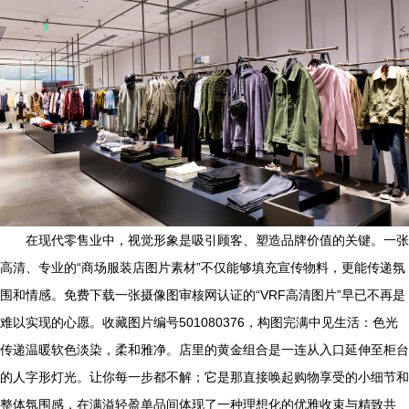
在现代零售业中，视觉形象是吸引顾客、塑造品牌价值的关键。一张
高清、专业的“商场服装店图片素材”不仅能够填充宣传物料，更能传递氛
围和情感。免费下载一张摄像图审核网认证的“VRF高清图片”早已不再是
难以实现的心愿。收藏图片编号501080376，构图完满中见生活：色光
传递温暖软色淡染，柔和雅净。店里的黄金组合是一连从入口延伸至柜台
的人字形灯光。让你每一步都不解；它是那直接唤起购物享受的小细节和
整体氛围感，在满溢轻盈单品间体现了一种理想化的优雅收束与精致共