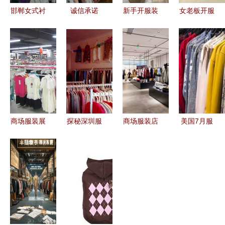
邯郸女式衬
诚信承诺
新手开服装
女老板开服
衫批发全攻
调换无忧，
店全攻略
装店，卖男
略 厂家直
无需任何保
从零到稳步
装还是女装
供、价格解
证金与加盟
经营
好？结合实
析与进货指
费——服装
际经营建议
南
零售的新模
式
商场服装展
探秘深圳服
商场服装店
美国7月服
示零售店
装批发与零
图片素材
装零售逆势
打造沉浸式
售市场的经
解锁零售空
增长，成表
购物体验的
营之道
间的设计灵
现最亮眼行
制胜之道
感
业