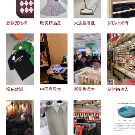
新款宠物棉
欧美精品童
大连童装批
探访小米有
衣 温暖潮
装批发 大
发市场浪漫
品首家旗舰
流，批发零
牌款式，精
小猪品牌价
店 超600㎡
售一站式采
致小童女
格参考表及
空间重构零
购
装，不退不
服装零售要
售逻辑，无
换，价格面
点
人化与品质
议
生活深度融
合
揭秘欧洲一
中国商界大
新零售添生
从时尚达人
线男装进货
咖为啥都到
力军 绿叶
到潮美汇
流程 从选
这里做衣
购全国200
零售新星如
品到零售的
服？探秘服
家门店同步
何以差异化
完整指南
装业的新零
开业 服装
货架打造品
售
备受关注
牌吸引力