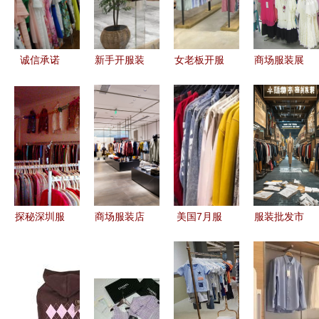
诚信承诺
新手开服装
女老板开服
商场服装展
调换无忧，
店全攻略
装店，卖男
示零售店
无需任何保
从零到稳步
装还是女装
打造沉浸式
证金与加盟
经营
好？结合实
购物体验的
费——服装
际经营建议
制胜之道
零售的新模
式
探秘深圳服
商场服装店
美国7月服
服装批发市
装批发与零
图片素材
装零售逆势
场之殇 是
售市场的经
解锁零售空
增长，成表
死路，还是
营之道
间的设计灵
现最亮眼行
借新零售涅
感
业
槃重生？