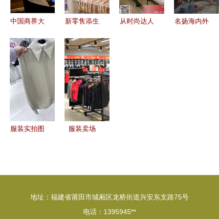
议
生活深度融
合
中国商界大
新零售添生
从时尚达人
名扬海内外
咖为啥都到
力军 绿叶
到潮美汇
的服装批发
这里做衣
购全国200
零售新星如
市场 零售
服？探秘服
家门店同步
何以差异化
网络的枢纽
装业的新零
开业 服装
货架打造品
与时尚风向
售
备受关注
牌吸引力
标
服装实拍图
服装卖场
库 连接全
洞察现代服
球零售、批
装零售的经
发与展会的
营之道与未
视觉桥梁
来趋势
地址：福建省莆田市城厢区龙桥街道兴安东支路75号
电话：1395945**