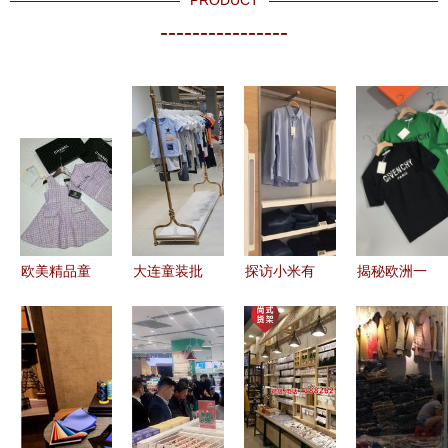
----------------
欧美精品童
大连童装批
探访小米有
揭秘欧洲一
装批发 大
发市场浪漫
品首家旗舰
线男装进货
牌款式，精
小猪品牌价
店 超600㎡
流程 从选
致小童女
格参考表及
空间重构零
品到零售的
装，不退不
服装零售要
售逻辑，无
完整指南
换，价格面
点
人化与品质