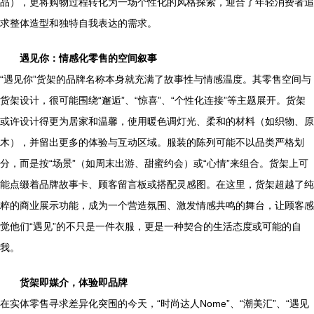
品），更将购物过程转化为一场个性化的风格探索，迎合了年轻消费者追
求整体造型和独特自我表达的需求。
遇见你：情感化零售的空间叙事
“遇见你”货架的品牌名称本身就充满了故事性与情感温度。其零售空间与
货架设计，很可能围绕“邂逅”、“惊喜”、“个性化连接”等主题展开。货架
或许设计得更为居家和温馨，使用暖色调灯光、柔和的材料（如织物、原
木），并留出更多的体验与互动区域。服装的陈列可能不以品类严格划
分，而是按“场景”（如周末出游、甜蜜约会）或“心情”来组合。货架上可
能点缀着品牌故事卡、顾客留言板或搭配灵感图。在这里，货架超越了纯
粹的商业展示功能，成为一个营造氛围、激发情感共鸣的舞台，让顾客感
觉他们“遇见”的不只是一件衣服，更是一种契合的生活态度或可能的自
我。
货架即媒介，体验即品牌
在实体零售寻求差异化突围的今天，“时尚达人Nome”、“潮美汇”、“遇见