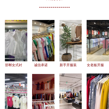
----------------
邯郸女式衬
诚信承诺
新手开服装
女老板开服
衫批发全攻
调换无忧，
店全攻略
装店，卖男
略 厂家直
无需任何保
从零到稳步
装还是女装
供、价格解
证金与加盟
经营
好？结合实
析与进货指
费——服装
际经营建议
南
零售的新模
式