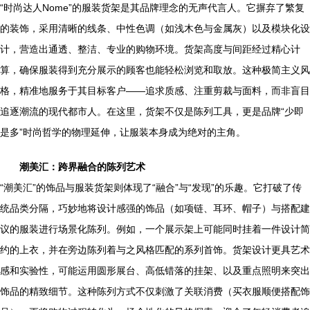
“时尚达人Nome”的服装货架是其品牌理念的无声代言人。它摒弃了繁复
的装饰，采用清晰的线条、中性色调（如浅木色与金属灰）以及模块化设
计，营造出通透、整洁、专业的购物环境。货架高度与间距经过精心计
算，确保服装得到充分展示的顾客也能轻松浏览和取放。这种极简主义风
格，精准地服务于其目标客户——追求质感、注重剪裁与面料，而非盲目
追逐潮流的现代都市人。在这里，货架不仅是陈列工具，更是品牌“少即
是多”时尚哲学的物理延伸，让服装本身成为绝对的主角。
潮美汇：跨界融合的陈列艺术
“潮美汇”的饰品与服装货架则体现了“融合”与“发现”的乐趣。它打破了传
统品类分隔，巧妙地将设计感强的饰品（如项链、耳环、帽子）与搭配建
议的服装进行场景化陈列。例如，一个展示架上可能同时挂着一件设计简
约的上衣，并在旁边陈列着与之风格匹配的系列首饰。货架设计更具艺术
感和实验性，可能运用圆形展台、高低错落的挂架、以及重点照明来突出
饰品的精致细节。这种陈列方式不仅刺激了关联消费（买衣服顺便搭配饰