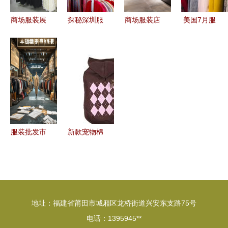
商场服装展
探秘深圳服
商场服装店
美国7月服
示零售店
装批发与零
图片素材
装零售逆势
打造沉浸式
售市场的经
解锁零售空
增长，成表
购物体验的
营之道
间的设计灵
现最亮眼行
制胜之道
感
业
服装批发市
新款宠物棉
场之殇 是
衣 温暖潮
死路，还是
流，批发零
借新零售涅
售一站式采
槃重生？
购
地址：福建省莆田市城厢区龙桥街道兴安东支路75号
电话：1395945**