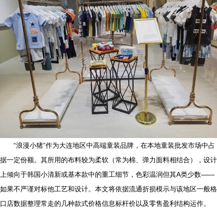
“浪漫小猪”作为大连地区中高端童装品牌，在本地童装批发市场中占
据一定份额。其所用的布料较为柔软（常为棉、弹力面料相结合），设计
上倾向于韩国小清新或基本款中的重工细节，色彩温润但其A类少数——
如果不严谨对标他工艺和设计。本文将依据流通折损模示与该地区一般格
口店数据整理常走的几种款式价格信息标杆价以及零售盈利结构运作。