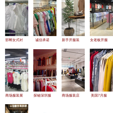
邯郸女式衬
诚信承诺
新手开服装
女老板开服
衫批发全攻
调换无忧，
店全攻略
装店，卖男
略 厂家直
无需任何保
从零到稳步
装还是女装
供、价格解
证金与加盟
经营
好？结合实
析与进货指
费——服装
际经营建议
南
零售的新模
式
商场服装展
探秘深圳服
商场服装店
美国7月服
示零售店
装批发与零
图片素材
装零售逆势
打造沉浸式
售市场的经
解锁零售空
增长，成表